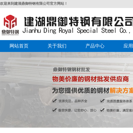
欢迎来到建湖鼎御特钢有限公司官方网站！
网站首页
关于我们
产品中心
应用