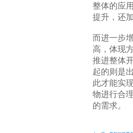
整体的应
提升，还
而进一步
高，体现
推进整体
起的则是
此才能实
物进行合
的需求。