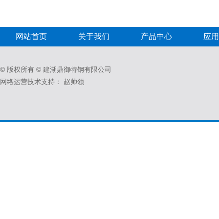
网站首页
关于我们
产品中心
应用
© 版权所有 © 建湖鼎御特钢有限公司
网络运营技术支持：
赵帅领