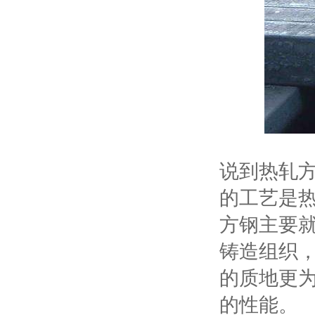
说到热轧
的工艺是
方钢主要
铸造组织
的质地更
的性能。