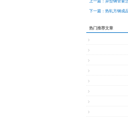
上一篇：异型钢管要
下一篇：热轧方钢成
热门推荐文章